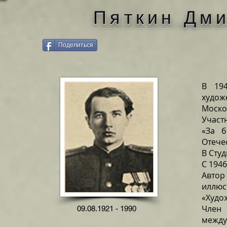
Пяткин Дм
Поделиться
В 194
худож
Моско
Участ
«За б
Отече
В Студ
С 1946
Автор
иллю
«Худо
Член 
09.08.1921 - 1990
между