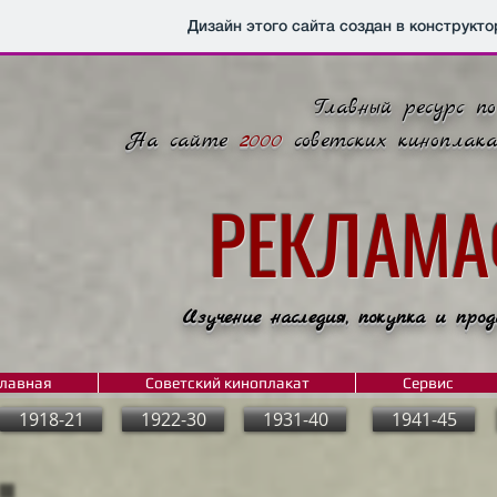
Дизайн этого сайта создан в конструкт
Главный ресурс п
На сайте
2000
советских киноплак
РЕКЛАМ
Изучение наследия, покупка и прод
лавная
Советский киноплакат
Сервис
1918-21
1922-30
1931-40
1941-45