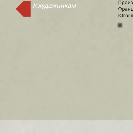
Произ
К художникам
Франц
Югосл