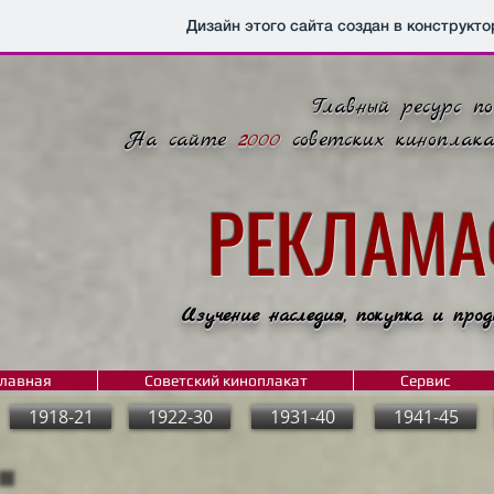
Дизайн этого сайта создан в конструкт
Главный ресурс п
На сайте
2000
советских киноплак
РЕКЛАМ
Изучение наследия, покупка и прод
лавная
Советский киноплакат
Сервис
1918-21
1922-30
1931-40
1941-45